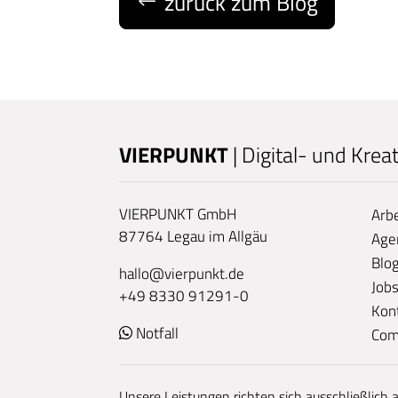
zurück zum Blog
VIERPUNKT
| Digital- und Krea
VIERPUNKT GmbH
Arb
87764 Legau im Allgäu
Age
Blo
hallo@vierpunkt.de
Job
+49 8330 91291-0
Kon
Notfall
Com
Unsere Leistungen richten sich ausschließlich 