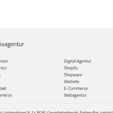
tivagentur
eiten
Digital Agentur
ntur
Shopify
g
Shopware
s
Website
takt
E-Commerce
merce
Webagentur
an Unternehmer (§ 14 BGB), Gewerbetreibende, Freiberufler, juristi