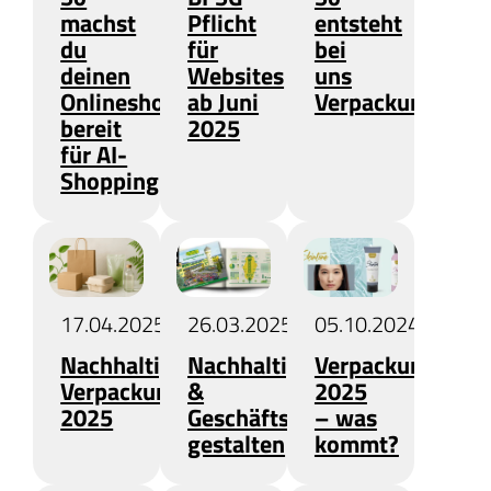
machst
Pflicht
entsteht
du
für
bei
deinen
Websites
uns
Onlineshop
ab Juni
Verpackungsdes
bereit
2025
für AI-
Shopping
17.04.2025
26.03.2025
05.10.2024
Nachhaltiges
Nachhaltigkeitsbericht
Verpackungstren
Verpackungsdesign
&
2025
2025
Geschäftsbericht
– was
gestalten
kommt?