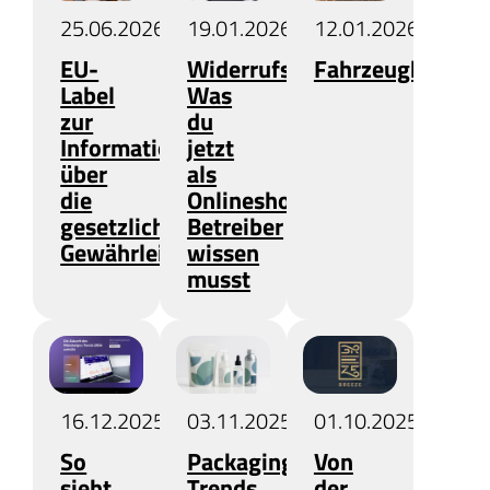
25.06.2026
19.01.2026
12.01.2026
EU-
Widerrufsbutton:
Fahrzeugbekleb
Label
Was
zur
du
Information
jetzt
über
als
die
Onlineshop
gesetzliche
Betreiber
Gewährleistung
wissen
musst
16.12.2025
03.11.2025
01.10.2025
So
Packaging-
Von
sieht
Trends
der