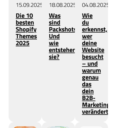
15.09.2025
18.08.2025
04.08.2025
Die 10
Was
Wie
besten
sind
du
Shopify
Packshots?
erkennst,
Themes
Und
wer
2025
wie
deine
entstehen
Website
sie?
besucht
– und
warum
genau
das
dein
B2B-
Marketing
verändert