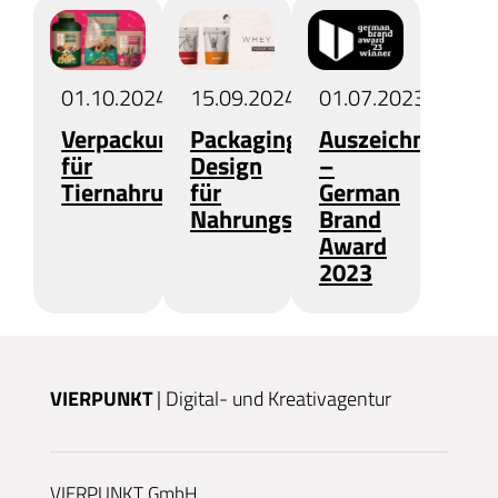
01.10.2024
15.09.2024
01.07.2023
Verpackungsdesign
Packaging
Auszeichnung
für
Design
–
Tiernahrung
für
German
Nahrungsergänzung
Brand
Award
2023
VIERPUNKT
| Digital- und Kreativagentur
VIERPUNKT GmbH