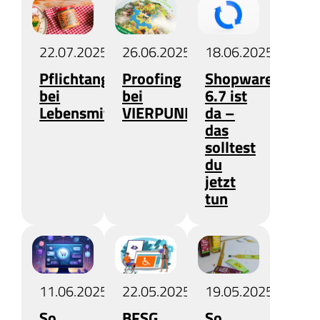
22.07.2025
26.06.2025
18.06.2025
Pflichtangaben
Proofing
Shopware
bei
bei
6.7 ist
Lebensmittelverpackungen
VIERPUNKT
da –
das
solltest
du
jetzt
tun
11.06.2025
22.05.2025
19.05.2025
So
BFSG
So