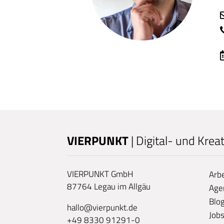
VIERPUNKT
| Digital- und Krea
VIERPUNKT GmbH
Arb
87764 Legau im Allgäu
Age
Blo
hallo@vierpunkt.de
Job
+49 8330 91291-0